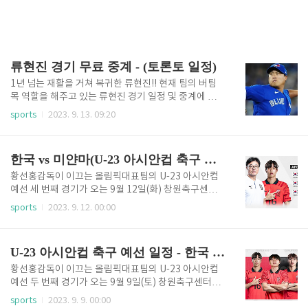
류현진 경기 무료 중계 - (토론토 일정)
1년 넘는 재활을 거쳐 복귀한 류현진!! 현재 팀의 버팀
목 역할을 해주고 있는 류현진 경기 일정 및 중계에 대
해서 본문에서 자세히 알아보겠습니다. 자동목차 류현
sports
2023. 9. 13. 09:20
진 경기 중계 류현진 경기는 총 3가지 방식(TV와 OTT,
무료 스트리밍)으로 시청이 가능합니다. 1. TV로 시청
류현진 경기는 SPOTV에서 중계를 해주고 있습니다.
한국 vs 미얀마(U-23 아시안컵 축구 예선)
아래에서 SPOTV 편성표를 확인할 수 있습니다. SPOT
V 편성표 SPOTV 채널 번호는 다음과 같습니다. SK브
황선홍감독이 이끄는 올림픽대표팀의 U-23 아시안컵
랜드밴드 : 986번 KT : 51번 LG U+ : 107번 SPOTV는
예선 세 번째 경기가 오는 9월 12일(화) 창원축구센터
유료 채널 가입을 통해 TV 시청이 가능합니다(SPOTV
에서 열립니다. 현재 1승 1패로 B조 1위로 달리고 있습
sports
2023. 9. 12. 00:00
ON, SPOTV ON2 구성으로 월 10,780원) 2. OTT로
니다. U-23 아시안컵 축구 예선 일정과 중계, 예매에 대
시청 ott는 SPOTV NOW를 통해서 시청이 가능합니
해서 알아보겠습니다. 자동목차 U-23 아시안컵 중계 이
다. 아래에서..
번 U-23 아시안컵 중계 방송은 TV와 PC/모바일로 시
U-23 아시안컵 축구 예선 일정 - 한국 vs 키르기스스탄
청이 가능합니다. 1. TV 시청 TV에서 시청할려면 TV조
선를 통해서 볼 수가 있습니다 TV조선 바로가기 TV 채
황선홍감독이 이끄는 올림픽대표팀의 U-23 아시안컵
널은 다음과 같습니다. SK브로드밴드 : 20번 채널 KT :
예선 두 번째 경기가 오는 9월 9일(토) 창원축구센터에
19번 채널 LG U+ : 19번 채널 2. PC 및 휴대폰 시청 쿠
서 열립니다. 첫 번째 경기의 패배로 이 경기가 더욱 중
sports
2023. 9. 9. 00:00
팡플레이를 통해 온라인으로 시청이 가능합니다. 쿠팡