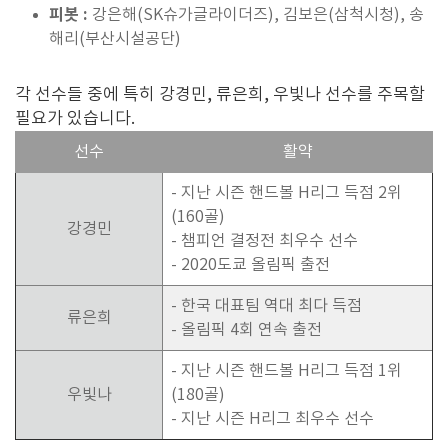
피봇 :
강은해(SK슈가글라이더즈), 김보은(삼척시청), 송
해리(부산시설공단)
각 선수들 중에 특히 강경민, 류은희, 우빛나 선수를 주목할
필요가 있습니다.
선수
활약
- 지난 시즌 핸드볼 H리그 득점 2위
(160골)
강경민
- 챔피언 결정전 최우수 선수
- 2020도쿄 올림픽 출전
- 한국 대표팀 역대 최다 득점
류은희
- 올림픽 4회 연속 출전
- 지난 시즌 핸드볼 H리그 득점 1위
우빛나
(180골)
- 지난 시즌 H리그 최우수 선수