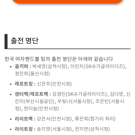
출전 명단
한국 여자핸드볼 팀의 출전 명단은 아래와 같습니다
골키퍼 :
박새영(삼척시청), 이민지(SK슈가글라이더즈),
정진희(울산시청)
레프트윙 :
신은주(인천시청)
센터백/레프트백 :
강경민(SK슈가글라이더즈), 김다영, 신
진미(부산시설공단), 우빛나(서울시청), 조은빈(서울시
청), 한미슬(인천시청)
라이트백 :
강은서(인천시청), 류은희(헝가리 죄리)
라이트윙 :
송지영(서울시청), 전지연(삼척시청)